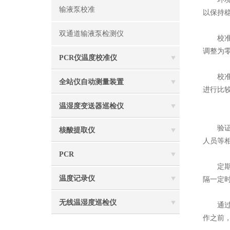
输液泵校准
以保持
双通道输液泵检测仪
校准方
调整为
PCR仪温度校准仪
校准过
全站仪自动测量装置
进行比
温湿度变送器巡检仪
验证和
核酸提取仪
人员等
PCR
定期校
温度记录仪
隔一定时
无线温湿度巡检仪
通过遵
作之前